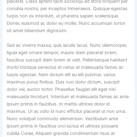
placerat. Class aptent taciti sociosqu ad litora torquent per
conubia nostra, per inceptos himenaeos. Quisque egestas
turpis non ex interdum, ut pharetra sapien scelerisque.
Donec euismod ac dolor eu mollis. Nunc accumsan tortor
sit amet bibendum dignissim.
Sed ac viverra massa, quis iaculis lacus. Nunc ullamcorper,
ligula eget ornare tempor, mauris diam placerat lorem,
faucibus suscipit diam lorem at velit. Pellentesque habitant
morbi tristique senectus et netus et malesuada fames ac
turpis egestas. Nam dictum elit eu elit pulvinar, varius
maximus purus finibus. Duis non dolor dictum, suscipit
dolor vel, auctor tortor. Phasellus feugiat elit eget nisi
malesuada tincidunt. Interdum et malesuada fames ac ante
ipsum primis in faucibus. In mattis ultrices dolor id
maximus. Ut ac odio id nunc efficitur placerat ut non urna.
Nunc volutpat commodo elementum. Vestibulum ante
ipsum primis in faucibus orci luctus et ultrices posuere
cubilia Curae; Aliquam gravida condimentum risus at